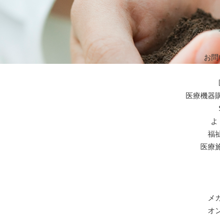
お問
医療機器
よ
福
医療
メ
オ