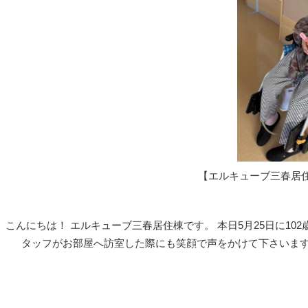
【エルキューブ三春居住
こんにちは！ エルキューブ三春居住棟です。 本日5月25日に10
タッフがお部屋へ訪室した際にも笑顔で声をかけて下さいます