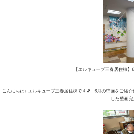
【エルキューブ三春居住棟】
こんにちは♪ エルキューブ三春居住棟です🎵 6月の壁画をご紹
した壁画完