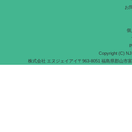
お
個
I
Copyright (C) NJI
株式会社 エヌジェイアイ
〒963-8051 福島県郡山市富久