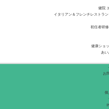
健院 
イタリアン＆フレンチレストラン エルマール L
初任者研修
健康ショ
あい
お
個
I