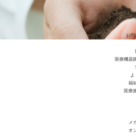
お問
医療機器
よ
福
医療
メ
オ