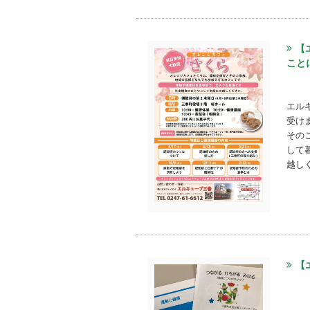
【
こと
エル
受け
その
して
越し
【