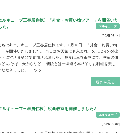
エルキューブ三春居住棟】「外食・お買い物ツアー」を開催いた
した。
エルキューブ
[2025.06.14]
にちは♪ エルキューブ三春居住棟です。 6月13日、「外食・お買い物
ー」を開催いたしました。 当日はお天気にも恵まれ、久しぶりの外出
ントに皆さま笑顔で参加されました。 昼食は三春茶屋にて、季節の御
うどん.そば、天ぷらなど、 普段とは一味違う本格的なお料理を楽し
いただきました。 「やっ…
続きを見る
エルキューブ三春居住棟】絵画教室を開催しました♪
エルキューブ
[2025.06.02]
にちは♪ エルキューブ三春居住棟です♪ 絵画教室を開催しました。 入