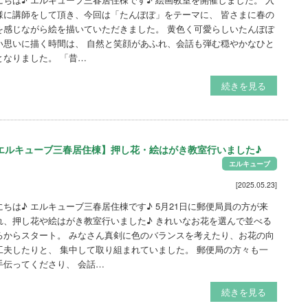
様に講師をして頂き、今回は「たんぽぽ」をテーマに、 皆さまに春の
を感じながら絵を描いていただきました。 黄色く可愛らしいたんぽぽ
い思いに描く時間は、 自然と笑顔があふれ、会話も弾む穏やかなひと
となりました。 「昔…
続きを見る
エルキューブ三春居住棟】押し花・絵はがき教室行いました♪
エルキューブ
[2025.05.23]
にちは♪ エルキューブ三春居住棟です♪ 5月21日に郵便局員の方が来
れ、押し花や絵はがき教室行いました♪ きれいなお花を選んで並べる
ろからスタート。 みなさん真剣に色のバランスを考えたり、お花の向
工夫したりと、 集中して取り組まれていました。 郵便局の方々も一
手伝ってくださり、 会話…
続きを見る