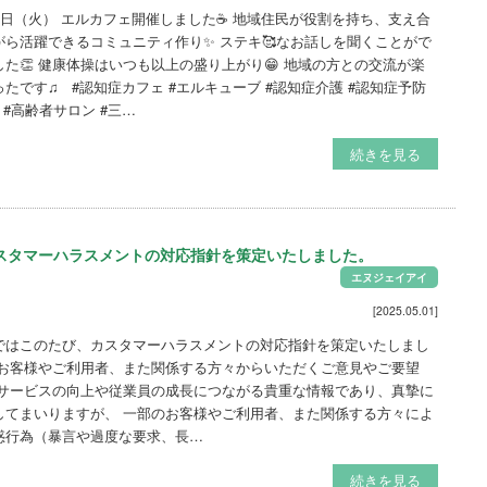
13日（火） エルカフェ開催しました☕️ 地域住民が役割を持ち、支え合
がら活躍できるコミュニティ作り✨ ステキ🥰なお話しを聞くことがで
した👏 健康体操はいつも以上の盛り上がり😁 地域の方との交流が楽
ったです♫ #認知症カフェ #エルキューブ #認知症介護 #認知症予防
 #高齢者サロン #三…
続きを見る
スタマーハラスメントの対応指針を策定いたしました。
エヌジェイアイ
[2025.05.01]
ではこのたび、カスタマーハラスメントの対応指針を策定いたしまし
 お客様やご利用者、また関係する方々からいただくご意見やご要望
 サービスの向上や従業員の成長につながる貴重な情報であり、真摯に
してまいりますが、 一部のお客様やご利用者、また関係する方々によ
惑行為（暴言や過度な要求、長…
続きを見る