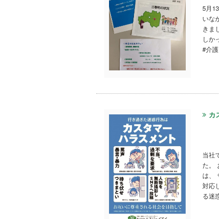
5月
いな
きま
しか
#介護
カ
当社
た。
は、
対応
る迷