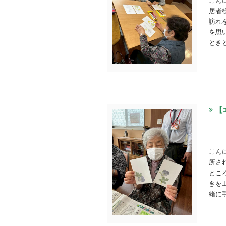
居者
訪れ
を思
とき
【
こん
所さ
とこ
きを
緒に