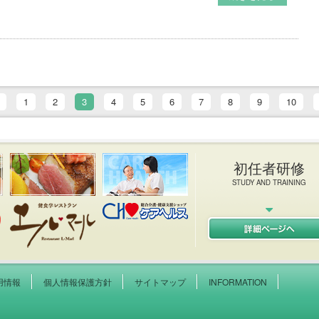
1
2
3
4
5
6
7
8
9
10
初任者研修
STUDY AND TRAINING
健院 エルキューブ L-CUB
イタリアン＆フレンチレストラン エルマール L-MAR
ケアヘルス
用情報
個人情報保護方針
サイトマップ
INFORMATION