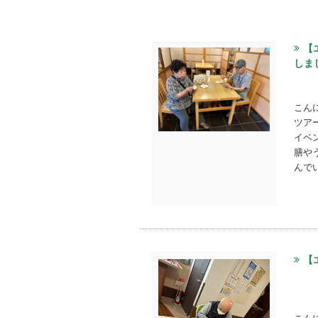
【
しま
こん
ツア
イベ
膳や
んで
【
こん