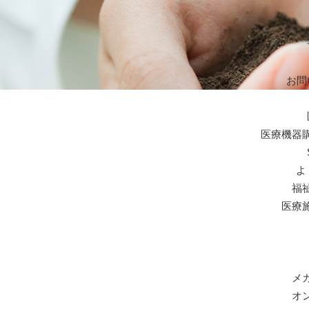
お問
医療機器
よ
福
医療
メ
オ