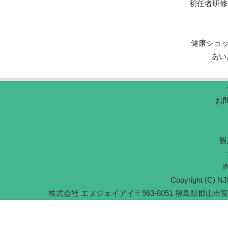
初任者研修
健康ショ
あい
お
個
I
Copyright (C) NJI
株式会社 エヌジェイアイ
〒963-8051 福島県郡山市富久