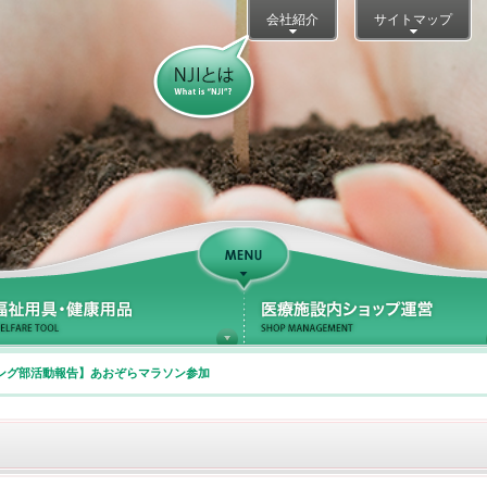
会社紹介
サイトマップ
NJIとは？
Support
療サポート
福祉用具・健康用品
ング部活動報告】あおぞらマラソン参加