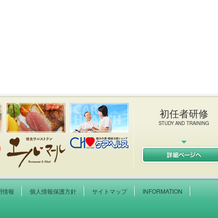
初任者研修
STUDY AND TRAINING
健院 エルキューブ L-CUB
イタリアン＆フレンチレストラン エルマール L-MAR
ケアヘルス
用情報
個人情報保護方針
サイトマップ
INFORMATION