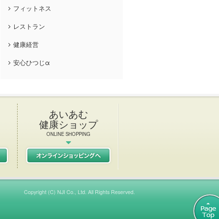
フィットネス
レストラン
健康経営
安心ひつじα
あいあむ
健康ショップ
ONLINE SHOPPING
L Italian & French restaurant
初任者研修
あいあむ健康ショップ
Copyright (C) NJI Co., Ltd. All Rights Reserved.