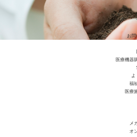
お問
医療機器
よ
福
医療
メ
オ