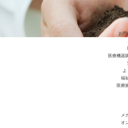
お問
医療機器
よ
福
医療
メ
オ