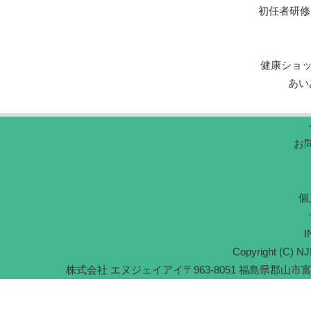
初任者研修
健康ショ
あい
お
個
I
Copyright (C) NJI
株式会社 エヌジェイアイ
〒963-8051 福島県郡山市富久