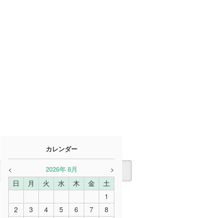
カレンダー
<
2026
年
8月
>
日
月
火
水
木
金
土
1
2
3
4
5
6
7
8