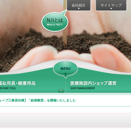
会社紹介
サイトマップ
NJIとは？
Support
療サポート
福祉用具・健康用品
ューブ三春居住棟】「絵画教室」を開催いたしました