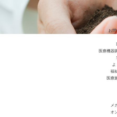
お問
医療機器
よ
福
医療
メ
オ