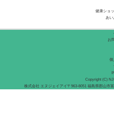
健康ショ
あい
お
個
I
Copyright (C) NJI
株式会社 エヌジェイアイ
〒963-8051 福島県郡山市富久