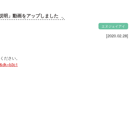
社説明」動画をアップしました
エヌジェイアイ
[2020.02.28]
んください。
09&dk=b3c1