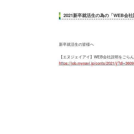
2021新卒就活生の為の「WEB会
新卒就活生の皆様へ
【エヌジェイアイ】WEB会社説明をごら
https://job.mynavi.jp/conts/2021/j/?di=36