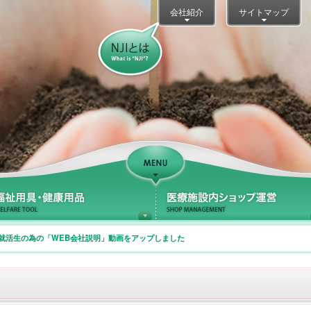
会社紹介
サイトマップ
NJIとは？
Support
療サポート
福祉用具・健康用品
新卒就活生の為の「WEB会社説明」動画をアップしました