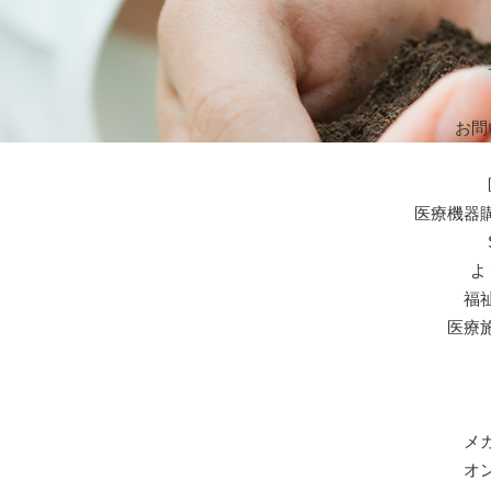
お問
医療機器
よ
福
医療
メ
オ