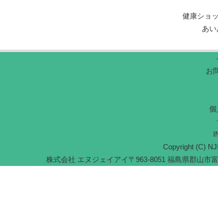
健康ショ
あい
お
個
I
Copyright (C) NJI
株式会社 エヌジェイアイ
〒963-8051 福島県郡山市富久