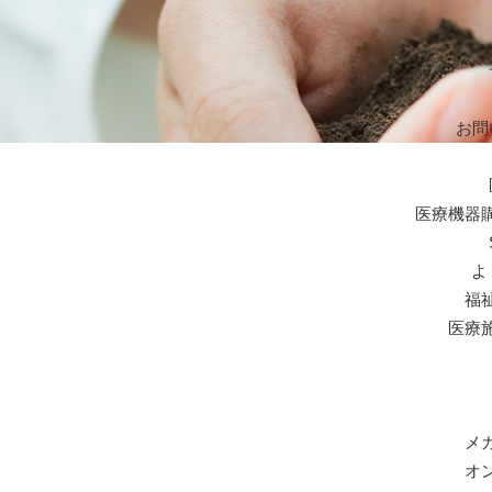
お問
医療機器
よ
福
医療
メ
オ