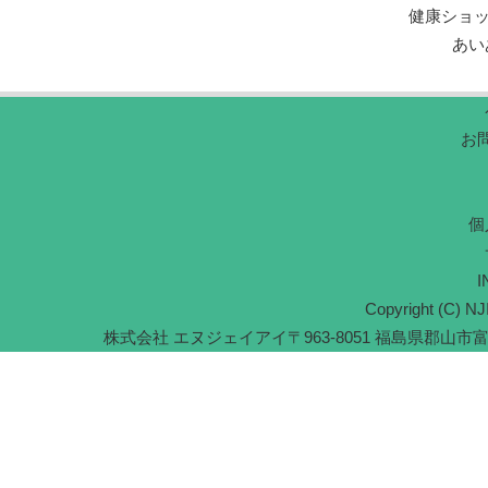
健康ショ
あい
お
個
I
Copyright (C) NJI
株式会社 エヌジェイアイ
〒963-8051 福島県郡山市富久