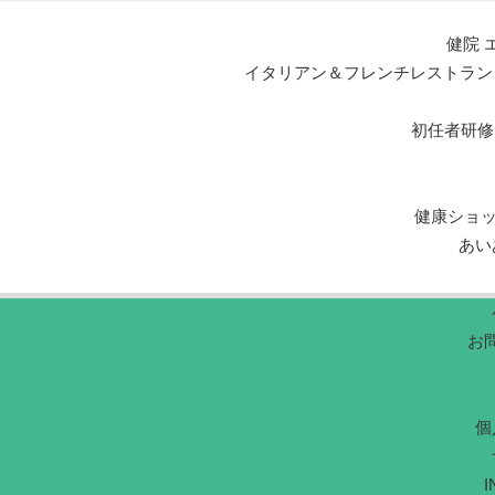
健院 
イタリアン＆フレンチレストラン エルマール L
初任者研修
健康ショ
あい
お
個
I