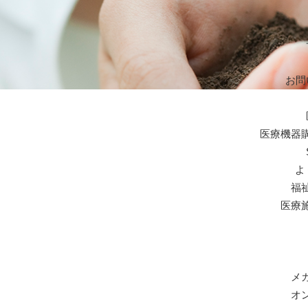
お問
医療機器
よ
福
医療
メ
オ