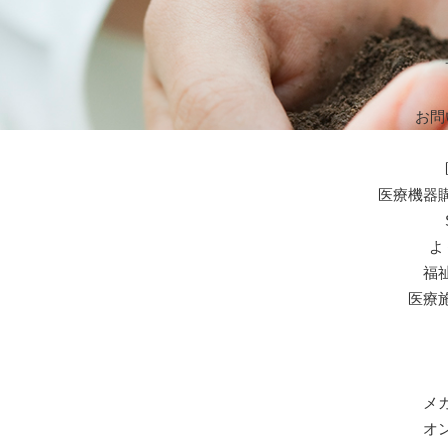
お問
医療機器
よ
福
医療
メ
オ