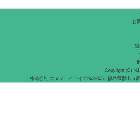
お
個
I
Copyright (C) NJI
株式会社 エヌジェイアイ
〒963-8051 福島県郡山市富久