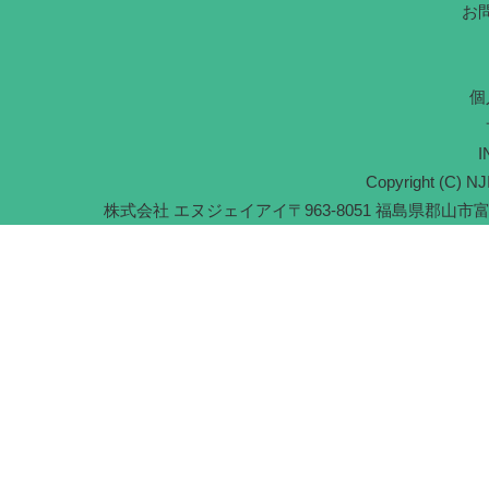
お
個
I
Copyright (C) NJI
株式会社 エヌジェイアイ
〒963-8051 福島県郡山市富久