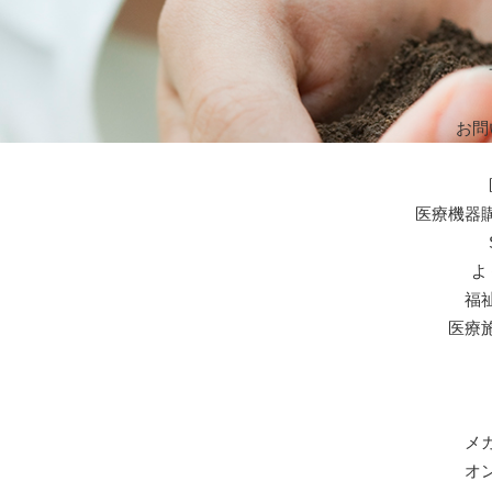
お問
医療機器
よ
福
医療
メ
オ