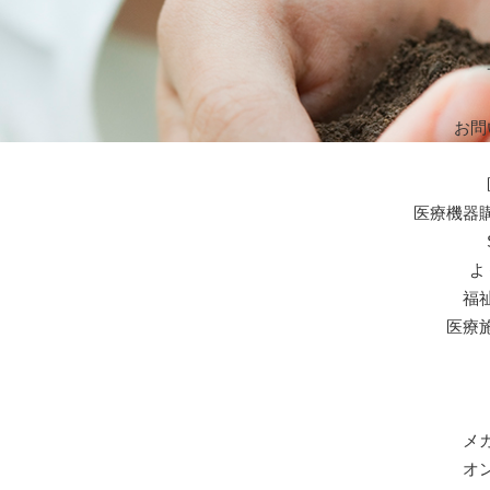
お問
医療機器
よ
福
医療
メ
オ