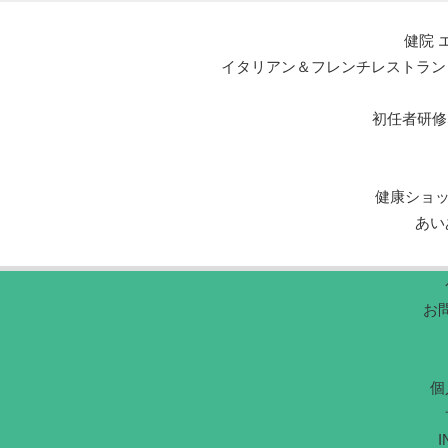
健院 
イタリアン＆フレンチレストラン エルマール L
初任者研修
健康ショ
あい
お
個
I