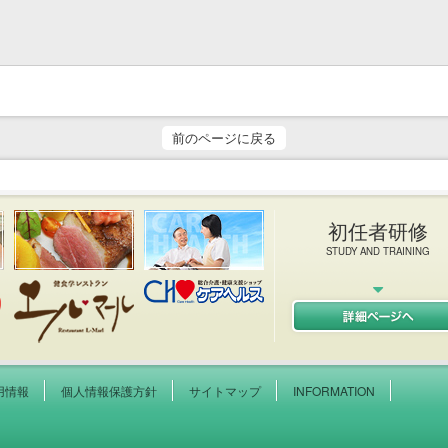
前のページに戻る
初任者研修
STUDY AND TRAINING
健院 エルキューブ L-CUB
イタリアン＆フレンチレストラン エルマール L-MAR
ケアヘルス
用情報
個人情報保護方針
サイトマップ
INFORMATION