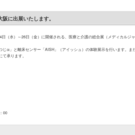
O大阪に出展いたします。
月24日（水）～26日（金）に開催される、医療と介護の総合展（メディカルジ
つじα」と離床センサー「AISH」（アイッシュ）の体験展示を行います。ま
にて承ります。
：00