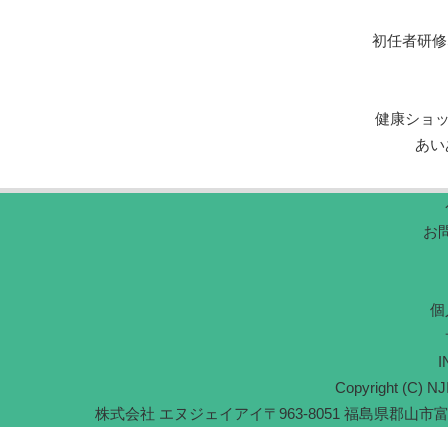
初任者研修
健康ショ
あい
お
個
I
Copyright (C) NJI
株式会社 エヌジェイアイ
〒963-8051 福島県郡山市富久