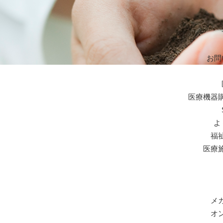
お問
医療機器
よ
福
医療
メ
オ