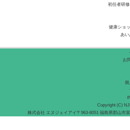
初任者研修
健康ショ
あい
お
個
I
Copyright (C) NJI
株式会社 エヌジェイアイ
〒963-8051 福島県郡山市富久