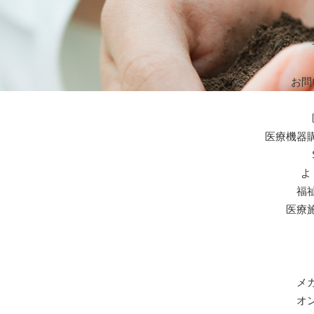
お問
医療機器
よ
福
医療
メ
オ