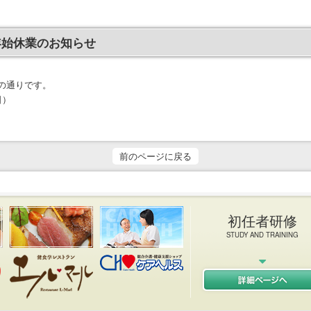
年始休業のお知らせ
の通りです。
日）
前のページに戻る
初任者研修
STUDY AND TRAINING
健院 エルキューブ L-CUB
イタリアン＆フレンチレストラン エルマール L-MAR
ケアヘルス