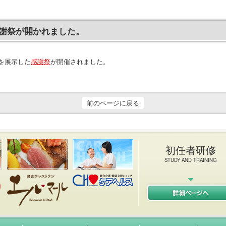
謝祭が開かれました。
を展示した
感謝祭
が開催されました。
前のページに戻る
初任者研修
STUDY AND TRAINING
健院 エルキューブ L-CUB
イタリアン＆フレンチレストラン エルマール L-MAR
ケアヘルス