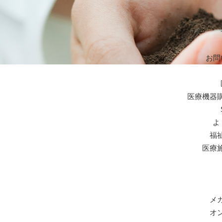
お問
医療機器
よ
福
医療
メ
オ