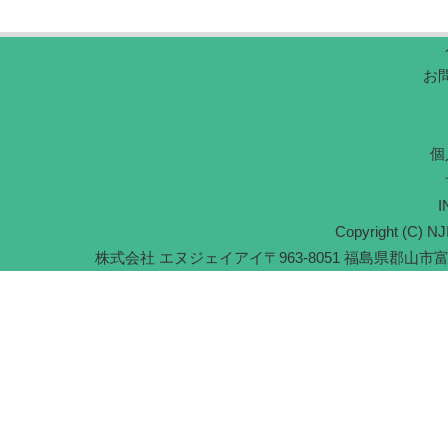
お
個
I
Copyright (C) NJI
株式会社 エヌジェイアイ
〒963-8051 福島県郡山市富久