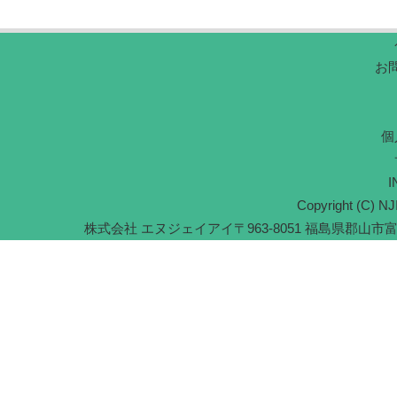
お
個
I
Copyright (C) NJI
株式会社 エヌジェイアイ
〒963-8051 福島県郡山市富久