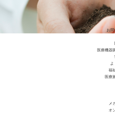
お問
医療機器
よ
福
医療
メ
オ