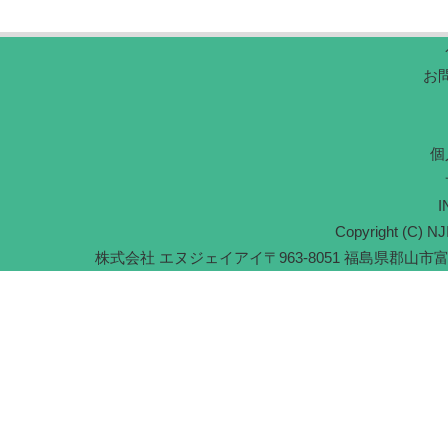
お
個
I
Copyright (C) NJI
株式会社 エヌジェイアイ
〒963-8051 福島県郡山市富久