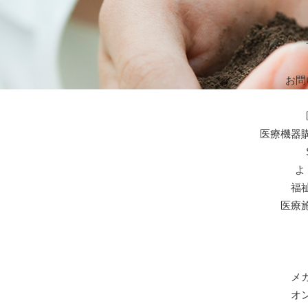
お問
医療機器
よ
福
医療
メ
オ