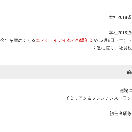
本社201
本社201
今年を締めくくる
エヌジェイアイ本社の望年会
が 12月8日（土
２週に渡り、社員総
前
健院 
イタリアン＆フレンチレストラン エルマール L
初任者研修