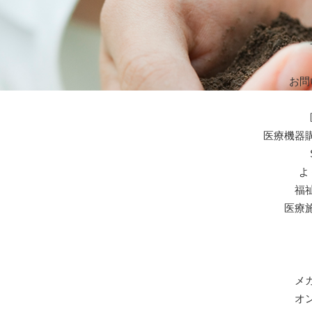
お問
医療機器
よ
福
医療
メ
オ