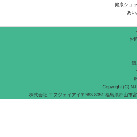
健康ショ
あい
お
個
I
Copyright (C) NJI
株式会社 エヌジェイアイ
〒963-8051 福島県郡山市富久