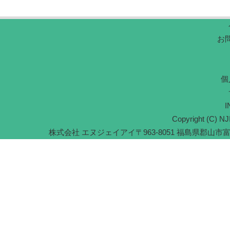
お
個
I
Copyright (C) NJI
株式会社 エヌジェイアイ
〒963-8051 福島県郡山市富久