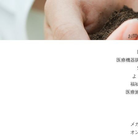
お問
医療機器
よ
福
医療
メ
オ