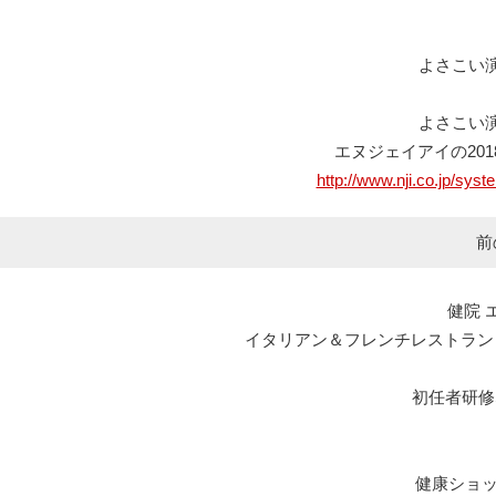
よさこい
よさこい
エヌジェイアイの20
http://www.nji.co.jp/sy
前
健院 
イタリアン＆フレンチレストラン エルマール L
初任者研修
健康ショ