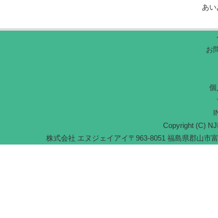
あい
お
個
I
Copyright (C) NJI
株式会社 エヌジェイアイ
〒963-8051 福島県郡山市富久