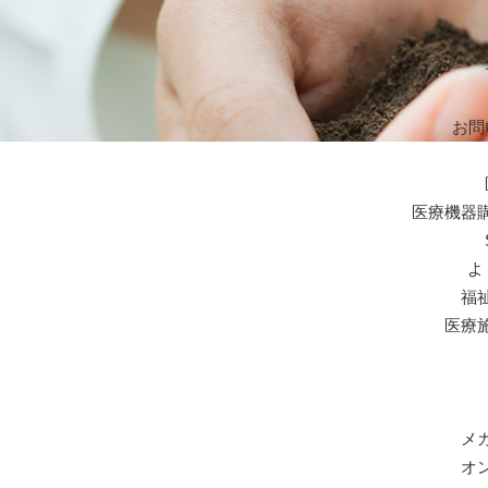
お問
医療機器
よ
福
医療
メ
オ