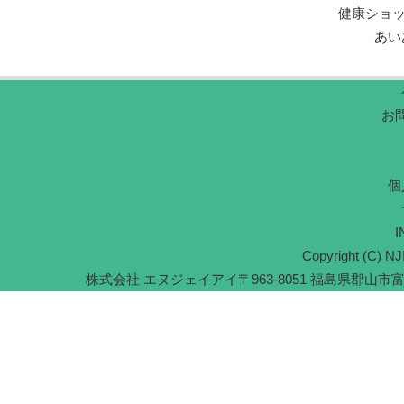
健康ショ
あい
お
個
I
Copyright (C) NJI
株式会社 エヌジェイアイ
〒963-8051 福島県郡山市富久