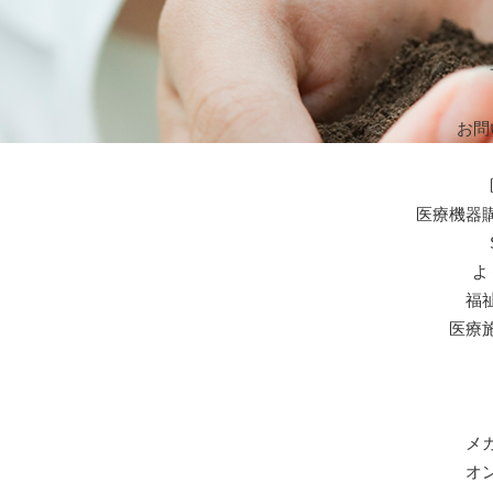
お問
医療機器
よ
福
医療
メ
オ