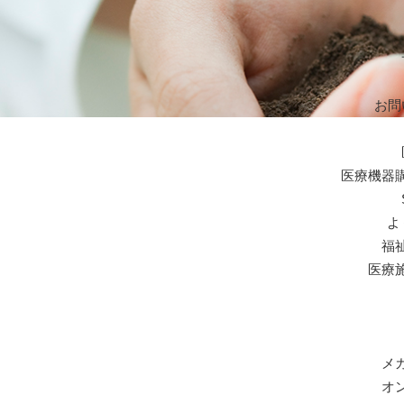
お問
医療機器
よ
福
医療
メ
オ