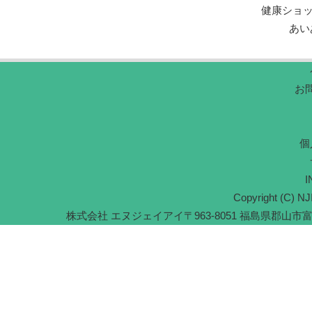
健康ショ
あい
お
個
I
Copyright (C) NJI
株式会社 エヌジェイアイ
〒963-8051 福島県郡山市富久