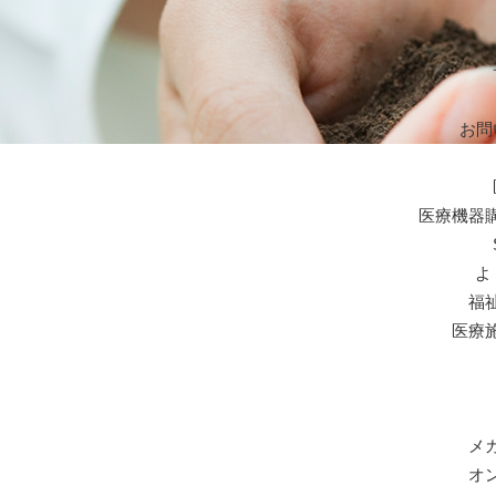
お問
医療機器
よ
福
医療
メ
オ