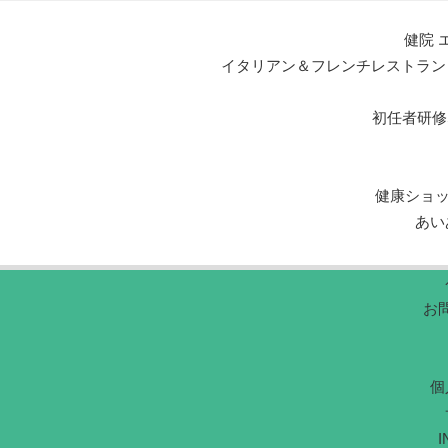
健院 
イタリアン＆フレンチレストラン エルマール L
初任者研修
健康ショ
あい
お
個
I