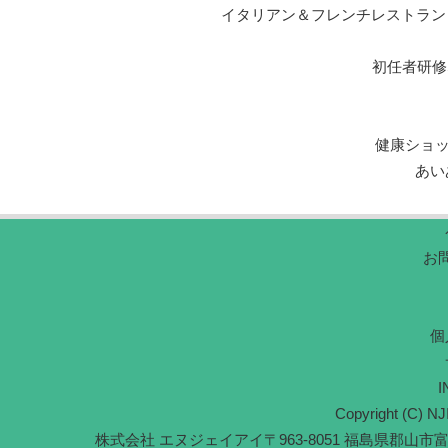
イタリアン＆フレンチレストラン エルマール L
初任者研修
健康ショ
あい
お
個
I
Copyright (C) NJI
株式会社 エヌジェイアイ
〒963-8051 福島県郡山市富久