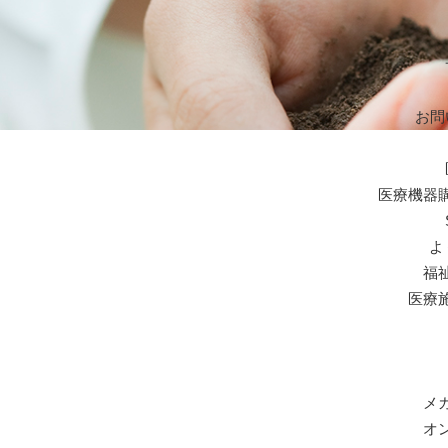
お問
医療機器
よ
福
医療
メ
オ