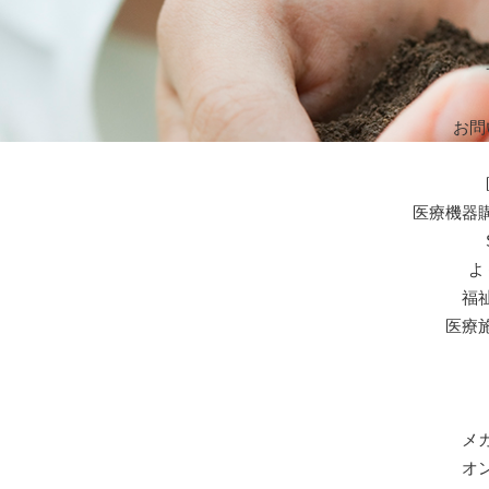
お問
医療機器
よ
福
医療
メ
オ