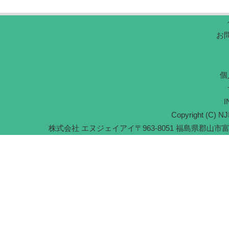
お
個
I
Copyright (C) NJI
株式会社 エヌジェイアイ
〒963-8051 福島県郡山市富久